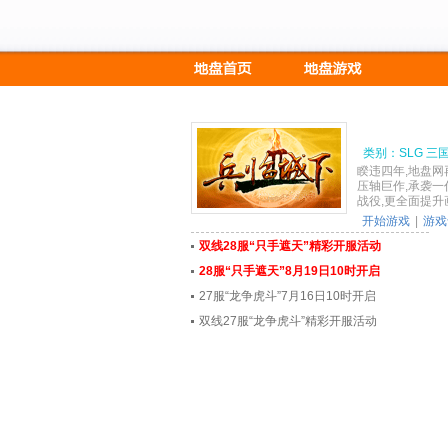
类别：SLG 三
睽违四年,地盘网再
压轴巨作,承袭一
战役,更全面提升
开始游戏
|
游戏
双线28服“只手遮天”精彩开服活动
28服“只手遮天”8月19日10时开启
27服“龙争虎斗”7月16日10时开启
双线27服“龙争虎斗”精彩开服活动