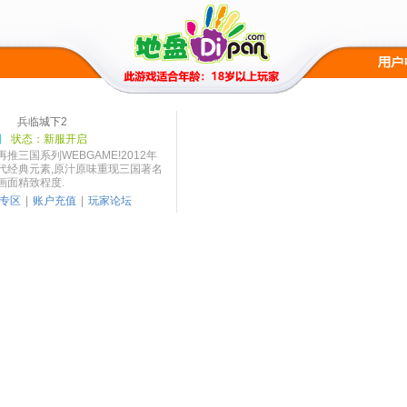
兵临城下2
国
状态：新服开启
推三国系列WEBGAME!2012年
代经典元素,原汁原味重现三国著名
画面精致程度.
专区
|
账户充值
|
玩家论坛