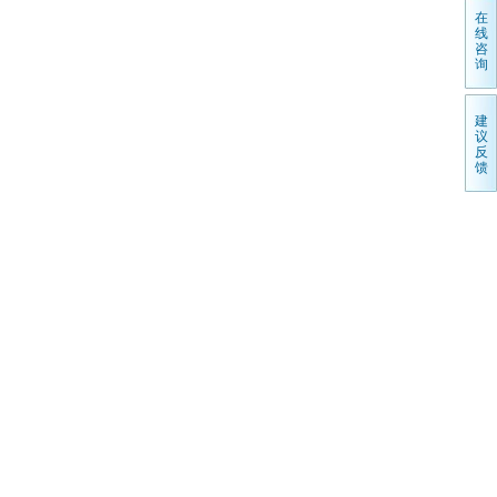
在
线
咨
询
建
议
反
馈